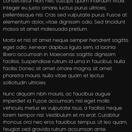
consectetur nibh, nec suscipit quam interdum vitae.
Integer eu justo ornare, luctus purus ultrices,
pellentesque nisi. Cras sed vulputate purus. Fusce at
elementum dolor, vitae dignissim odio. Sed tincidunt
massa sit amet malesuada pretium.
Morbi et nisl sit amet neque semper hendrerit sagittis
eget odio. Aenean dapibus ligula sem, id lacinia
libero accumsan in. Maecenas sagittis dignissim
facilisis. Suspendisse rutrum id urna in faucibus. Nulla
facilisi. Donec sit amet ornare magna, sit amet
pharetra mauris. Nulla vitae quam et lectus
sollicitudin ultricies
Nunc aliquam nibh mauris, ac faucibus augue
imperdiet id. Fusce accumsan, nisl eget mollis
vehicula, metus ex vulputate risus, a facilisis neque
lorem tempor nisl. Vestibulum et mi erat. Curabitur
rhoncus orci nec eros faucibus tempus. Ut leo quam,
feugiat sed gravida rutrum accumsan ante.